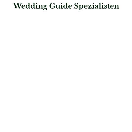
Wedding Guide Spezialisten
: Hochzeitshaus Boos – Ingolstadt
Hochzeitshaus Boos – Ingolstadt
Brautmode
: Die-Hochzeits-Galerie