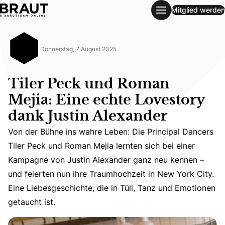
Mitglied werden
Tiler Peck und Roman Mejia: Eine echte Lovestory dank Ju
Donnerstag, 7 August 2025
Tiler Peck und Roman
Mejia: Eine echte Lovestory
dank Justin Alexander
Von der Bühne ins wahre Leben: Die Principal Dancers
Tiler Peck und Roman Mejia lernten sich bei einer
Von der Bühne ins wahre Leben: Die Principal Dancers Ti
Kampagne von Justin Alexander ganz neu kennen –
und feierten nun ihre Traumhochzeit in New York City.
Eine Liebesgeschichte, die in Tüll, Tanz und Emotionen
getaucht ist.