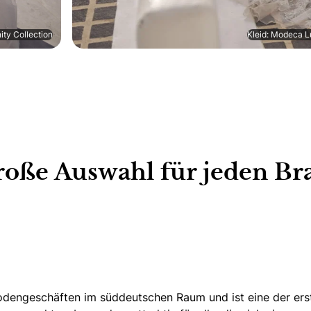
ity Collection
Kleid: Modeca Lu
oße Auswahl für jeden Bra
modengeschäften im süddeutschen Raum
und ist eine der e