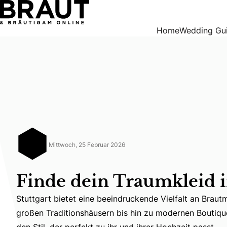
Finde dein Traumkleid in Stuttgart
Home
Wedding Gu
Mittwoch, 25 Februar 2026
Finde dein Traumkleid i
Stuttgart bietet eine beeindruckende Vielfalt an Brau
Stuttgart bietet eine beeindruckende Vielfalt an Braut
großen Traditionshäusern bis hin zu modernen Boutique
den Stil, der perfekt zu ihr und ihrer Hochzeit passt.