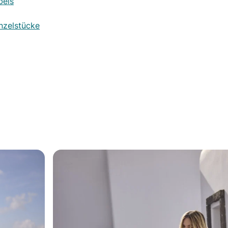
bels
nzelstücke