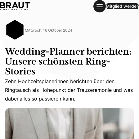
Mitglied werden
Wedding-Planner berichten: Unsere schönsten Ring-Stories
Mittwoch, 16 Oktober 2024
Wedding-Planner berichten:
Unsere schönsten Ring-
Stories
Zehn Hochzeitsplanerinnen berichten über den Ringtausc
Zehn Hochzeitsplanerinnen berichten über den
Ringtausch als Höhepunkt der Trauzeremonie und was
dabei alles so passieren kann.