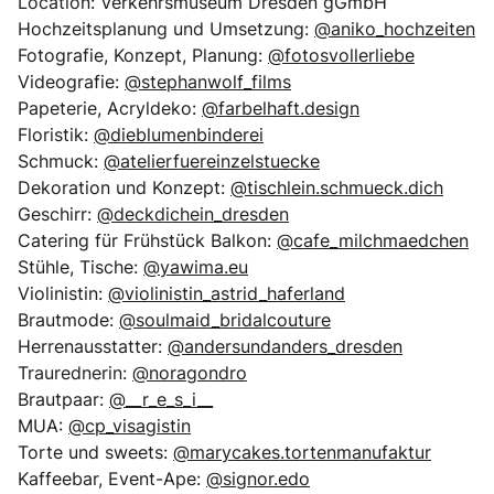
Location: Verkehrsmuseum Dresden gGmbH
Hochzeitsplanung und Umsetzung:
@aniko_hochzeiten
Fotografie, Konzept, Planung:
@fotosvollerliebe
Videografie:
@stephanwolf_films
Papeterie, Acryldeko:
@farbelhaft.design
Floristik:
@dieblumenbinderei
Schmuck:
@atelierfuereinzelstuecke
Dekoration und Konzept:
@tischlein.schmueck.dich
Geschirr:
@deckdichein_dresden
Catering für Frühstück Balkon:
@cafe_milchmaedchen
Stühle, Tische:
@yawima.eu
Violinistin:
@violinistin_astrid_haferland
Brautmode:
@soulmaid_bridalcouture
Herrenausstatter:
@andersundanders_dresden
Traurednerin:
@noragondro
Brautpaar:
@__r_e_s_i__
MUA:
@cp_visagistin
Torte und sweets:
@marycakes.tortenmanufaktur
Kaffeebar, Event-Ape:
@signor.edo