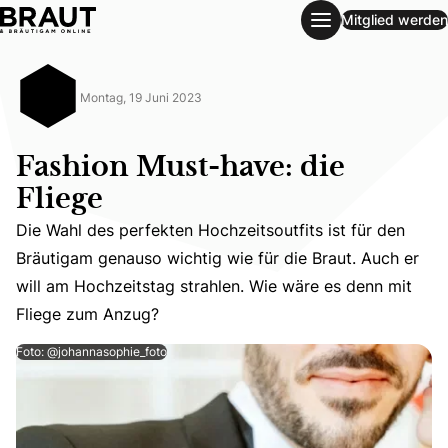
Mitglied werden
Fashion Must-have: die Fliege
Montag, 19 Juni 2023
Fashion Must-have: die
Fliege
Die Wahl des perfekten Hochzeitsoutfits ist für den
Die Wahl des perfekten Hochzeitsoutfits ist für den Brä
Bräutigam genauso wichtig wie für die Braut. Auch er
will am Hochzeitstag strahlen. Wie wäre es denn mit
Fliege zum Anzug?
Foto: @johannasophie_foto