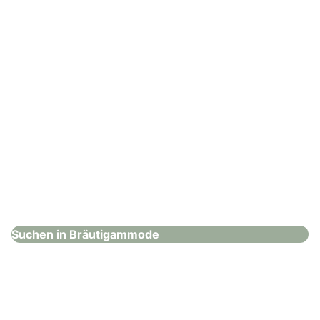
: Mond Hamburg
Mond Hamburg
Bräutigammode
Suchen in Bräutigammode