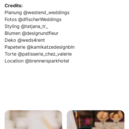
Credits:
Planung @westend_weddings
Fotos @dfischerWeddings
Styling @tatjana_tr_
Blumen @designundfleur
Deko @weds4rent
Papeterie @kamikatzedesignbln
Torte @patisserie_chez_valerie
Location @brennersparkhotel