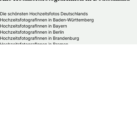
Die schönsten Hochzeitsfotos Deutschlands
HochzeitsfotografInnen in Baden-Württemberg
HochzeitsfotografInnen in Bayern
HochzeitsfotografInnen in Berlin
HochzeitsfotografInnen in Brandenburg
HochzeitsfotografInnen in Bremen
HochzeitsfotografInnen in Hamburg
HochzeitsfotografInnen in Hessen
HochzeitsfotografInnen in Mecklenburg-Vorpommern
HochzeitsfotografInnen in Niedersachsen
HochzeitsfotografInnen in Nordrhein-Westfalen
HochzeitsfotografInnen in Rheinland-Pfalz
HochzeitsfotografInnen in Saarland
HochzeitsfotografInnen in Sachsen
HochzeitsfotografInnen in Sachsen-Anhalt
HochzeitsfotografInnen in Schleswig-Holstein
HochzeitsfotografInnen in Thüringen
Alle Hochzeitsdienstleister in Deutschland