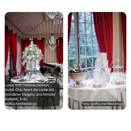
Luxus trifft Stilbewusstsein:
Hotel-Chic feiert die Liebe mit
mondäner Eleganz und feinster
Ästhetik. Foto
@dfischerWeddings
Fotos @dfischerWeddings