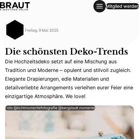
Mitglied werden
Die schönsten Deko-Trends
Freitag, 9 Mai 2025
Die schönsten Deko-Trends
Die Hochzeitsdeko setzt auf eine Mischung aus
Tradition und Moderne – opulent und stilvoll zugleich.
Die Hochzeitsdeko setzt auf eine Mischung aus Tradition 
Elegante Drapierungen, edle Materialien und
detailverliebte Arrangements verleihen eurer Feier eine
einzigartige Atmosphäre. We love!
Foto @lichtmomentefotografie @bergstadt.momente