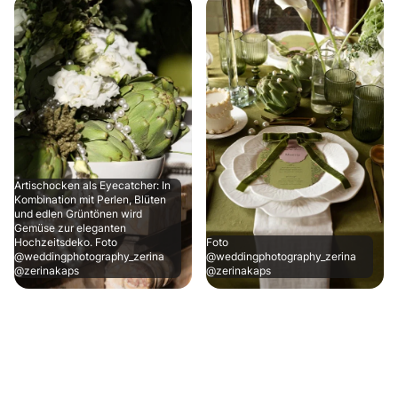
Artischocken als Eyecatcher: In
Kombination mit Perlen, Blüten
und edlen Grüntönen wird
Gemüse zur eleganten
Hochzeitsdeko. Foto
Foto
@weddingphotography_zerina
@weddingphotography_zerina
@zerinakaps
@zerinakaps