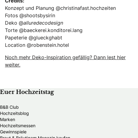
Credits:
Konzept und Planung @christinafast.hochzeiten
Fotos @shootsbysirin
Deko @
alluredecodesign
Torte @baeckerei.konditorei.lang
Papeterie @glueckghabt
Location @robenstein.hotel
Noch mehr Deko-Inspiration gefällig? Dann lest hier
weiter.
Euer Hochzeitstag
B&B Club
Hochzeitsblog
Marken
Hochzeitsmessen
Gewinnspiele
Braut & Bräutigam Magazin kaufen