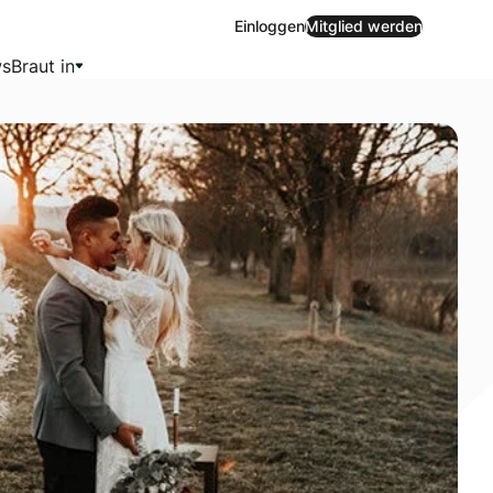
Einloggen
Mitglied werden
s
Braut in
der Sommer legt, solltet ihr auch eine Off-Season-Wedding 