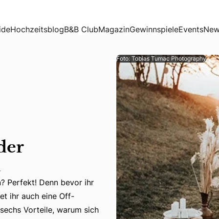
ide
Hochzeitsblog
B&B Club
Magazin
Gewinnspiele
Events
New
Foto: Tobias Tumac Photography
der
n
? Perfekt! Denn bevor ihr
? Perfekt! Denn bevor ihr eure Hochzeit auf den Frühling o
et ihr auch eine Off-
sechs Vorteile, warum sich