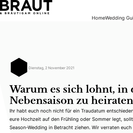
Warum es sich lohnt, in der Nebensaison zu heiraten
Home
Wedding Gu
Dienstag, 2 November 2021
Warum es sich lohnt, in 
Nebensaison zu heirate
Ihr habt euch noch nicht für ein Traudatum entschieden
Ihr habt euch noch nicht für ein Traudatum entschieden
eure Hochzeit auf den Frühling oder Sommer legt, sollt
Season-Wedding in Betracht ziehen. Wir verraten euch 