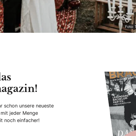
Foto:
das
agazin!
hr schon unsere neueste
 mit jeder Menge
t noch einfacher!
este Hochzeitsmagazin!