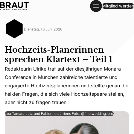
Mitglied werden
Hochzeits-Planerinnen sprechen Klartext – Teil 1
Dienstag, 16 Juni 2026
Hochzeits-Planerinnen
sprechen Klartext – Teil 1
Redakteurin Ulrike traf auf der diesjährigen Monara
Conference in München zahlreiche talentierte und
Redakteurin Ulrike traf auf der diesjährigen Monara Confe
engagierte Hochzeitsplanerinnen und stellte genau die
heiklen Fragen, die sich viele Hochzeitspaare stellen,
aber nicht zu fragen trauen.
Lea Tamara Lutz und Fabienne Jürriens Foto: @fine.wedding.lens