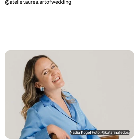
@atelier.aurea.artofwedding
Nadja Kögel Foto: @katarinafedora