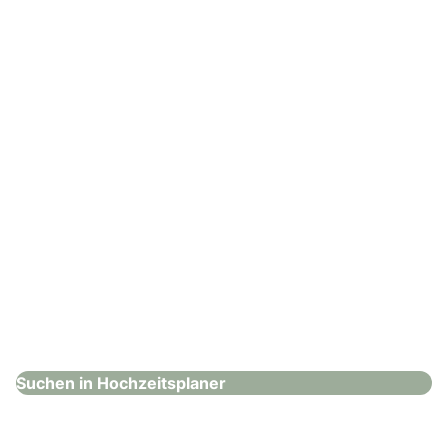
Hochzeitsplaner
: White Signature Moments
White Signature Moments
Hochzeitsplaner
Suchen in Hochzeitsplaner