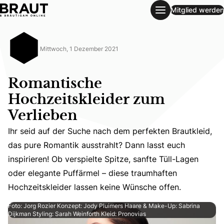
Mitglied werden
Romantische Hochzeitskleider zum Verlieben
Mittwoch, 1 Dezember 2021
Romantische
Hochzeitskleider zum
Verlieben
Ihr seid auf der Suche nach dem perfekten Brautkleid,
Ihr seid auf der Suche nach dem perfekten Brautkleid, da
das pure Romantik ausstrahlt? Dann lasst euch
inspirieren! Ob verspielte Spitze, sanfte Tüll-Lagen
oder elegante Puffärmel – diese traumhaften
Hochzeitskleider lassen keine Wünsche offen.
Foto: Jorg Rozier Konzept: Jody Pluimers Haare & Make-Up: Sabrina
Dijkman Styling: Sarah Weinforth Kleid: Pronovias