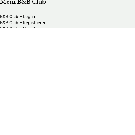
Mein B&B Club
B&B Club – Log in
B&B Club – Registrieren
B&B Club – Vorteile
B&B Club – Teilnahmebedingungen
Über Braut & Bräutigam
Braut & Bräutigam ist eine führende Plattform rund ums
Heiraten. Wir bieten heiratswilligen Paaren umfassende
Informationen, inspirierende Ideen und praktische
Ratschläge für die Hochzeitsplanung.
Brautmedia