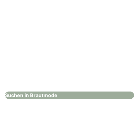
Hochzeitshaus Boos – Kaufering
Brautmode
Suchen in Brautmode