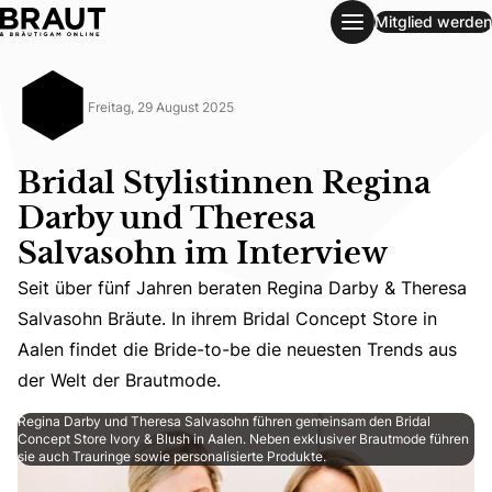
Mitglied werden
Bridal Stylistinnen Regina Darby und Theresa Salvasohn im
Freitag, 29 August 2025
Bridal Stylistinnen Regina
Darby und Theresa
Salvasohn im Interview
Seit über fünf Jahren beraten Regina Darby & Theresa
Seit über fünf Jahren beraten Regina Darby & Theresa Sal
Salvasohn Bräute. In ihrem Bridal Concept Store in
Aalen findet die Bride-to-be die neuesten Trends aus
der Welt der Brautmode.
Regina Darby und Theresa Salvasohn führen gemeinsam den Bridal
Concept Store Ivory & Blush in Aalen. Neben exklusiver Brautmode führen
sie auch Trauringe sowie personalisierte Produkte.