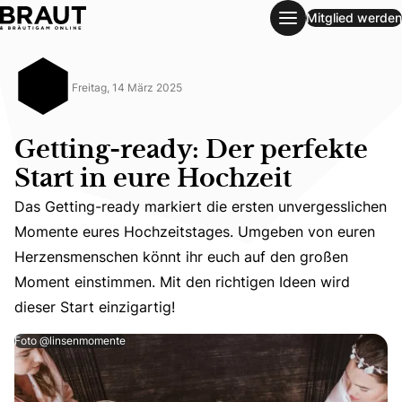
Mitglied werden
Getting-ready: Der perfekte Start in eure Hochzeit
Freitag, 14 März 2025
Getting-ready: Der perfekte
Start in eure Hochzeit
Das Getting-ready markiert die ersten unvergesslichen
Momente eures Hochzeitstages. Umgeben von euren
Das Getting-ready markiert die ersten unvergesslichen 
Herzensmenschen könnt ihr euch auf den großen
Moment einstimmen. Mit den richtigen Ideen wird
dieser Start einzigartig!
Foto @linsenmomente