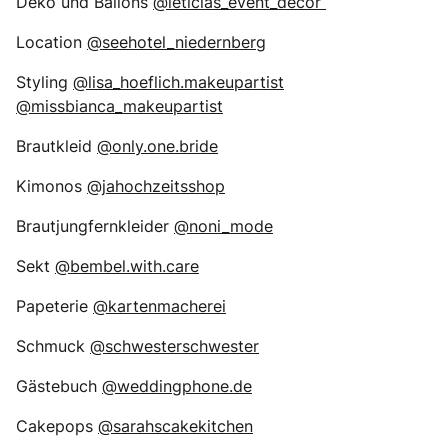
Deko und Ballons
@leticias_event_decor
Location
@seehotel_niedernberg
Styling
@lisa_hoeflich.makeupartist
@missbianca_makeupartist
Brautkleid
@only.one.bride
Kimonos
@jahochzeitsshop
Brautjungfernkleider
@noni_mode
Sekt
@bembel.with.care
Papeterie
@kartenmacherei
Schmuck
@schwesterschwester
Gästebuch
@weddingphone.de
Cakepops
@sarahscakekitchen