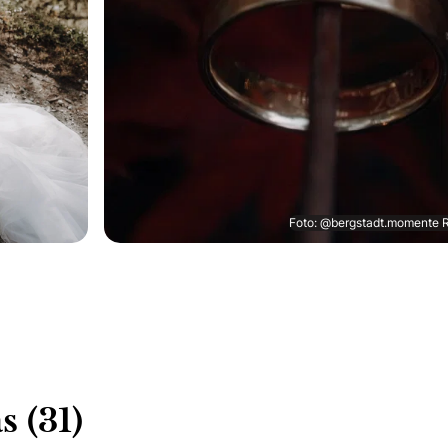
Foto: @bergstadt.momente 
 (31)