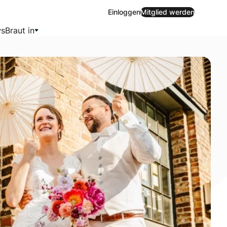
Einloggen
Mitglied werden
s
Braut in
ben Paare gebeten, ihre Ringtausch-Storys mit uns zu teile