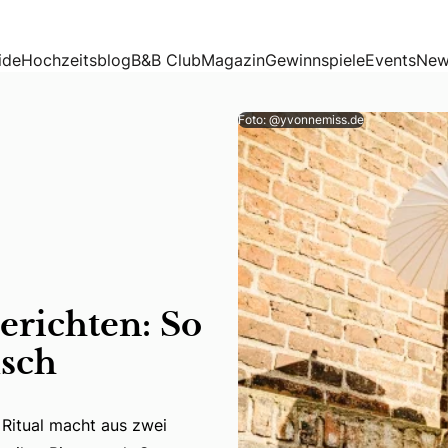
tausch
ide
Hochzeitsblog
B&B Club
Magazin
Gewinnspiele
Events
New
Foto: @yvonnemiss.de
erichten: So
usch
 Ritual macht aus zwei
Ritual macht aus zwei Menschen ein Ehepaar. Wir haben sie