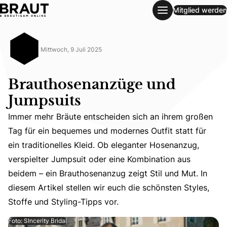
Mitglied werden
Brauthosenanzüge und Jumpsuits
Mittwoch, 9 Juli 2025
Brauthosenanzüge und
Jumpsuits
Immer mehr Bräute entscheiden sich an ihrem großen
Tag für ein bequemes und modernes Outfit statt für
ein traditionelles Kleid. Ob eleganter Hosenanzug,
Immer mehr Bräute entscheiden sich an ihrem großen Tag f
verspielter Jumpsuit oder eine Kombination aus
beidem – ein Brauthosenanzug zeigt Stil und Mut. In
diesem Artikel stellen wir euch die schönsten Styles,
Stoffe und Styling-Tipps vor.
Foto: SIncerity Bridal