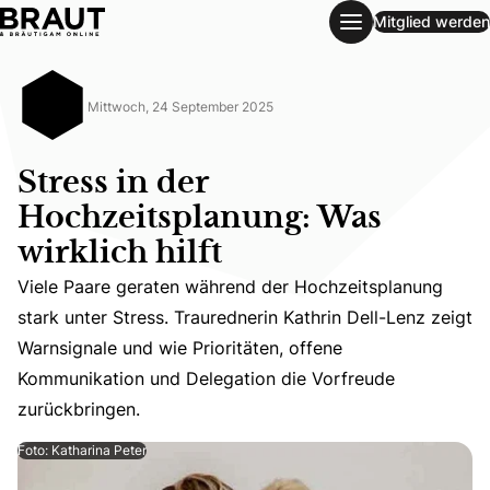
Mitglied werden
Stress in der Hochzeitsplanung: Was wirklich hilft
Mittwoch, 24 September 2025
Stress in der
Hochzeitsplanung: Was
wirklich hilft
Viele Paare geraten während der Hochzeitsplanung
Viele Paare geraten während der Hochzeitsplanung stark 
stark unter Stress. Traurednerin Kathrin Dell-Lenz zeigt
Warnsignale und wie Prioritäten, offene
Kommunikation und Delegation die Vorfreude
zurückbringen.
Foto: Katharina Peter