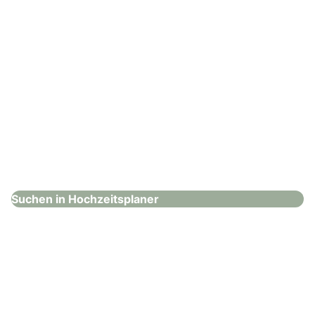
Yellow Hochzeiten und Events
Hochzeitsplaner
Suchen in Hochzeitsplaner