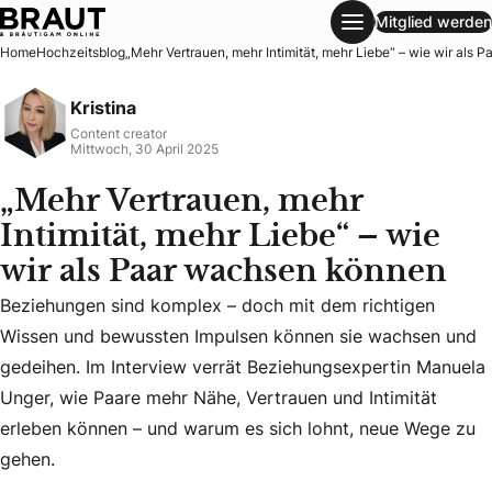
Mitglied werden
„Mehr Vertrauen, mehr Intimität, mehr Liebe“ – wie wir al
Home
Hochzeitsblog
„Mehr Vertrauen, mehr Intimität, mehr Liebe“ – wie wir als
Kristina
Content creator
Mittwoch, 30 April 2025
„Mehr Vertrauen, mehr
Intimität, mehr Liebe“ – wie
wir als Paar wachsen können
Beziehungen sind komplex – doch mit dem richtigen
Wissen und bewussten Impulsen können sie wachsen und
Beziehungen sind komplex – doch mit dem richtigen Wissen
gedeihen. Im Interview verrät Beziehungsexpertin Manuela
Unger, wie Paare mehr Nähe, Vertrauen und Intimität
erleben können – und warum es sich lohnt, neue Wege zu
gehen.