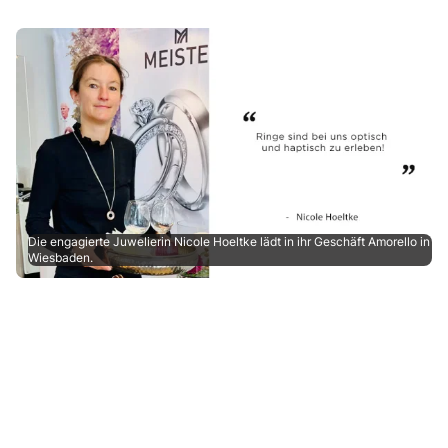
Die engagierte Juwelierin Nicole Hoeltke lädt in ihr Geschäft Amorello in
Wiesbaden.