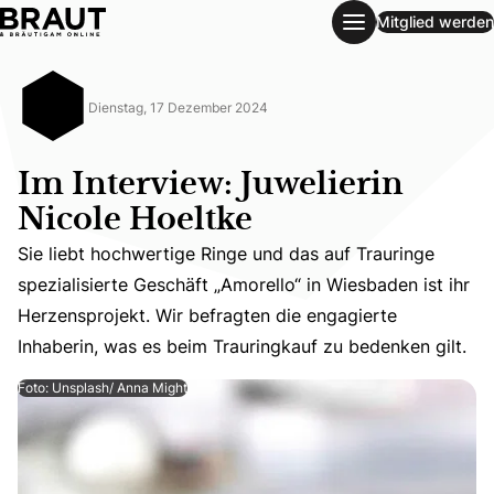
Mitglied werden
Im Interview: Juwelierin Nicole Hoeltke
Dienstag, 17 Dezember 2024
Im Interview: Juwelierin
Nicole Hoeltke
Sie liebt hochwertige Ringe und das auf Trauringe
Sie liebt hochwertige Ringe und das auf Trauringe spezia
spezialisierte Geschäft „Amorello“ in Wiesbaden ist ihr
Herzensprojekt. Wir befragten die engagierte
Inhaberin, was es beim Trauringkauf zu bedenken gilt.
Foto: Unsplash/ Anna Might