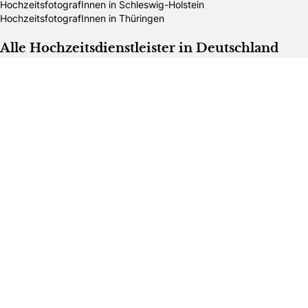
HochzeitsfotografInnen in Schleswig-Holstein
HochzeitsfotografInnen in Thüringen
Alle Hochzeitsdienstleister in Deutschland
Bands & DJs
Bekleidungsgeschäfte für Hochzeitsgäste
Brautaccessoires
Brautmodengeschäfte
Brautstylisten
Finanzberater
Floristen
Herrenausstatter
Hochzeitsautos
Hochzeitsdekorationen
Hochzeitseinladungen
Hochzeitsfotografen
Hochzeitsgeschenke & Gastgeschenke
Hochzeitsmessen
Hochzeitsplaner
Hochzeitstortenanbieter
Juweliere & Goldschmiede