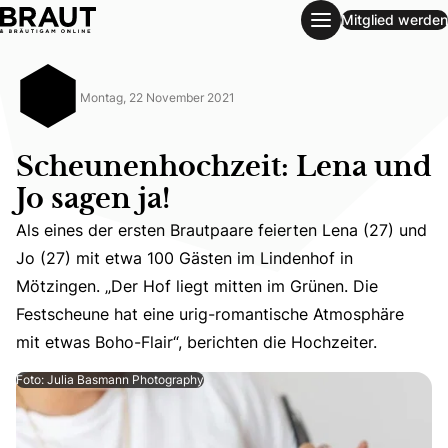
Mitglied werden
Scheunenhochzeit: Lena und Jo sagen ja!
Montag, 22 November 2021
Scheunenhochzeit: Lena und
Jo sagen ja!
Als eines der ersten Brautpaare feierten Lena (27) und
Jo (27) mit etwa 100 Gästen im Lindenhof in
Als eines der ersten Brautpaare feierten Lena (27) und J
Mötzingen. „Der Hof liegt mitten im Grünen. Die
Festscheune hat eine urig-romantische Atmosphäre
mit etwas Boho-Flair“, berichten die Hochzeiter.
Foto: Julia Basmann Photography