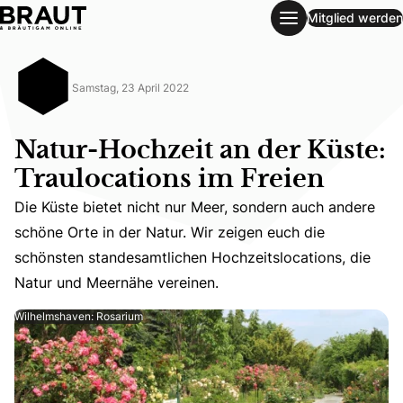
Mitglied werden
Natur-Hochzeit an der Küste: Traulocations im Freien
Samstag, 23 April 2022
Natur-Hochzeit an der Küste:
Traulocations im Freien
Die Küste bietet nicht nur Meer, sondern auch andere
Die Küste bietet nicht nur Meer, sondern auch andere sc
schöne Orte in der Natur. Wir zeigen euch die
schönsten standesamtlichen Hochzeitslocations, die
Natur und Meernähe vereinen.
Wilhelmshaven: Rosarium