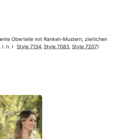
ente Oberteile mit Ranken-Mustern, zierlichen
 l. n. r
Style 7134
,
Style 7083
,
Style 7207
)