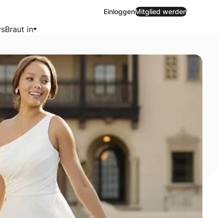
Einloggen
Mitglied werden
s
Braut in
eg. Mit voluminösen Silhouetten, funkelnden und floralen E