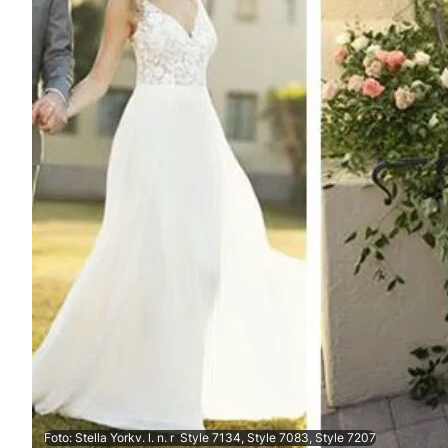
Foto: Stella Yorkv. l. n. r Style 7134, Style 7083, Style 7207