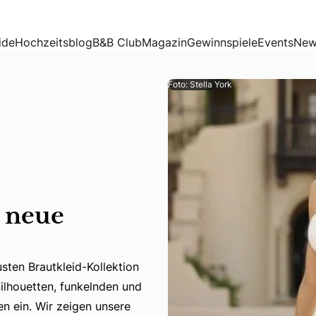
ide
Hochzeitsblog
B&B Club
Magazin
Gewinnspiele
Events
New
Foto: Stella York
, neue
sten Brautkleid-Kollektion
ten Brautkleid-Kollektion von Stella York nichts mehr im W
ilhouetten, funkelnden und
en ein. Wir zeigen unsere