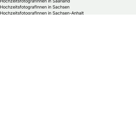
HochzeitsfotografInnen in Saarland
HochzeitsfotografInnen in Sachsen
HochzeitsfotografInnen in Sachsen-Anhalt
HochzeitsfotografInnen in Schleswig-Holstein
HochzeitsfotografInnen in Thüringen
Alle Hochzeitsdienstleister in Deutschland
Bands & DJs
Bekleidungsgeschäfte für Hochzeitsgäste
Brautaccessoires
Brautmodengeschäfte
Brautstylisten
Finanzberater
Floristen
Herrenausstatter
Hochzeitsautos
Hochzeitsdekorationen
Hochzeitseinladungen
Hochzeitsfotografen
Hochzeitsgeschenke & Gastgeschenke
Hochzeitsmessen