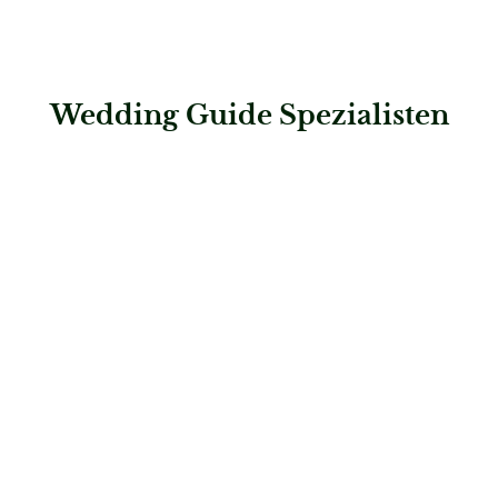
Wedding Guide Spezialisten
: capturing moments – Hochzeitsfotografie by Magdalena Be
capturing moments – Hochzeitsfotografie by
Magdalena Becker
Hochzeitsfotografie & Video