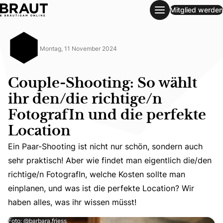
Mitglied werden
Couple-Shooting: So wählt ihr den/die richtige/n FotografI
Montag, 11 November 2024
Couple-Shooting: So wählt
ihr den/die richtige/n
FotografIn und die perfekte
Location
Ein Paar-Shooting ist nicht nur schön, sondern auch
Ein Paar-Shooting ist nicht nur schön, sondern auch sehr 
sehr praktisch! Aber wie findet man eigentlich die/den
richtige/n FotografIn, welche Kosten sollte man
einplanen, und was ist die perfekte Location? Wir
haben alles, was ihr wissen müsst!
Foto: @barbara.friess