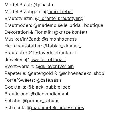
Model Braut:
@janakln
Model Bräutigam:
@timo_treber
Brautstylistin:
@llorente_brautstyling
Brautmoden:
@mademoiselle_bridal_boutique
Dekoration & Floristik:
@kritzelkonfetti
Musiker/in/Band:
@simonhoeness
Herrenausstatter:
@fabian_zimmer_
Brautauto:
@teslaverleihfrankfurt
Juwelier:
@juwelier_ottoparr
Event-Verleih:
@dk_eventverleih
Papeterie:
@tatengold
&
@schoenedeko_shop
Torte/Sweets:
@cafe.sasis
Cocktails:
@black_bubble_bee
Brautkrone:
@diademdiamant
Schuhe:
@prange_schuhe
Schmuck:
@madamefeli_accessories