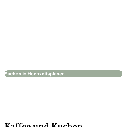
Events von Rath
Hochzeitsplaner
Suchen in Hochzeitsplaner
Kaffee und Kuchen