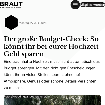
Mitglied werden
Der große Budget-Check: So könnt ihr bei eurer Hochzeit 
Montag, 27 Juli 2026
Der große Budget-Check: So
könnt ihr bei eurer Hochzeit
Geld sparen
Eine traumhafte Hochzeit muss nicht automatisch das
Eine traumhafte Hochzeit muss nicht automatisch das Bud
Budget sprengen. Mit den richtigen Entscheidungen
könnt ihr an vielen Stellen sparen, ohne auf
Atmosphäre, Genuss oder schöne Details verzichten
zu müssen.
Foto: @weddingsandotherstories