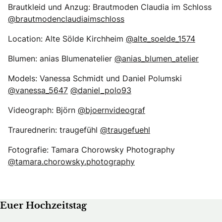
Brautkleid und Anzug: Brautmoden Claudia im Schloss
@brautmodenclaudiaimschloss
Location: Alte Sölde Kirchheim
@alte_soelde_1574
Blumen: anias Blumenatelier
@anias_blumen_atelier
Models: Vanessa Schmidt und Daniel Polumski
@vanessa_5647
@daniel_polo93
Videograph: Björn
@bjoernvideograf
Traurednerin: traugefühl
@traugefuehl
Fotografie: Tamara Chorowsky Photography
@tamara.chorowsky.photography
Euer Hochzeitstag