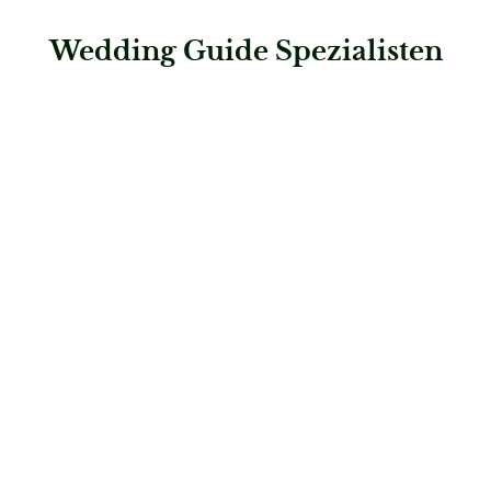
Wedding Guide Spezialisten
: Hochzeitshaus Boos – Karlsruhe
Hochzeitshaus Boos – Karlsruhe
Brautmode
: Hochzeitshaus Boos – Mannheim