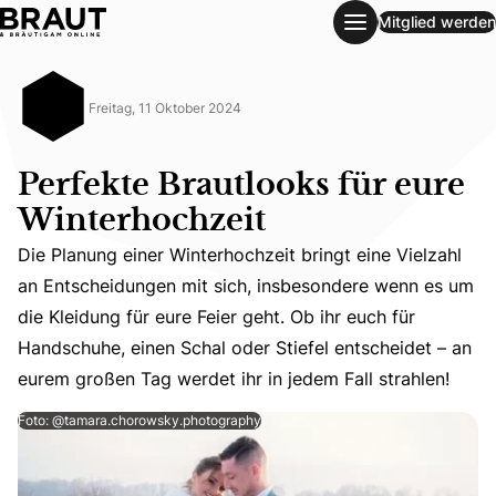
Mitglied werden
Perfekte Brautlooks für eure Winterhochzeit
Freitag, 11 Oktober 2024
Perfekte Brautlooks für eure
Winterhochzeit
Die Planung einer Winterhochzeit bringt eine Vielzahl
an Entscheidungen mit sich, insbesondere wenn es um
Die Planung einer Winterhochzeit bringt eine Vielzahl an
die Kleidung für eure Feier geht. Ob ihr euch für
Handschuhe, einen Schal oder Stiefel entscheidet – an
eurem großen Tag werdet ihr in jedem Fall strahlen!
Foto: @tamara.chorowsky.photography