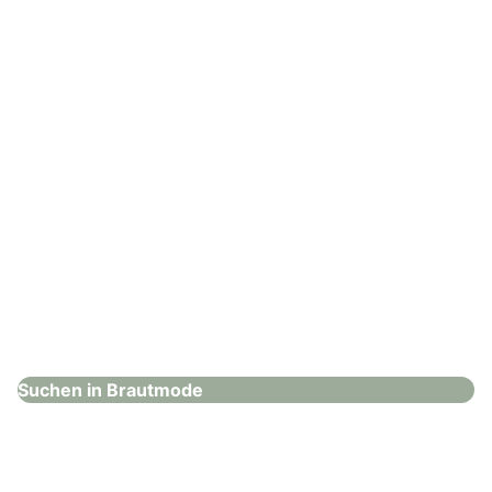
: Hochzeitshaus Boos – Ingolstadt
Hochzeitshaus Boos – Ingolstadt
Brautmode
Suchen in Brautmode