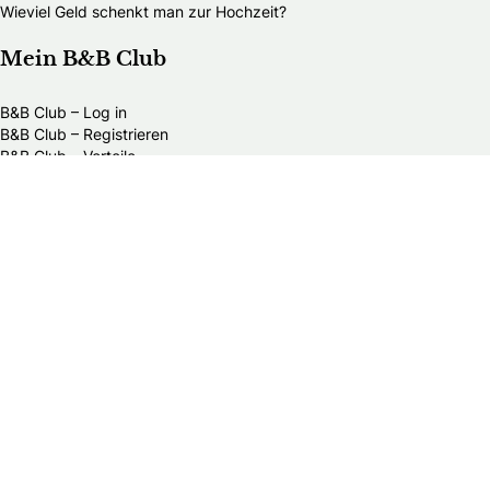
Wieviel Geld schenkt man zur Hochzeit?
Mein B&B Club
B&B Club – Log in
B&B Club – Registrieren
B&B Club – Vorteile
B&B Club – Teilnahmebedingungen
Über Braut & Bräutigam
Braut & Bräutigam ist eine führende Plattform rund ums
Heiraten. Wir bieten heiratswilligen Paaren umfassende
Informationen, inspirierende Ideen und praktische
Ratschläge für die Hochzeitsplanung.