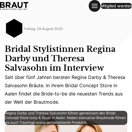
Mitglied werden
Bridal Stylistinnen Regina Darby und Theresa Salvasohn im
Freitag, 29 August 2025
Bridal Stylistinnen Regina
Darby und Theresa
Salvasohn im Interview
Seit über fünf Jahren beraten Regina Darby & Theresa
Seit über fünf Jahren beraten Regina Darby & Theresa Sal
Salvasohn Bräute. In ihrem Bridal Concept Store in
Aalen findet die Bride-to-be die neuesten Trends aus
der Welt der Brautmode.
Regina Darby und Theresa Salvasohn führen gemeinsam den Bridal
Concept Store Ivory & Blush in Aalen. Neben exklusiver Brautmode führen
sie auch Trauringe sowie personalisierte Produkte.