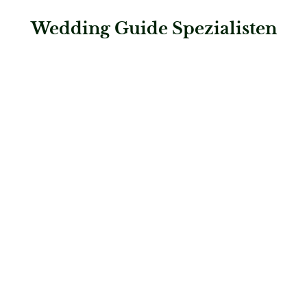
Wedding Guide Spezialisten
: Steigenberger Hotel Bad Homburg
Steigenberger Hotel Bad Homburg
Hochzeitslocations
: Steigenberger Hotel Bad Neuenahr