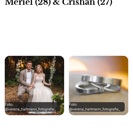
Meriel (28) & Crishan (27)
Foto:
Foto:
@verena_hartmann_fotografie_
@verena_hartmann_fotografie_