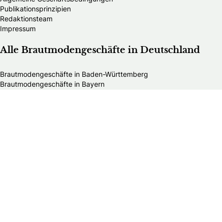
Publikationsprinzipien
Redaktionsteam
Impressum
Alle Brautmodengeschäfte in Deutschland
Brautmodengeschäfte in Baden-Württemberg
Brautmodengeschäfte in Bayern
Brautmodengeschäfte in Berlin
Brautmodengeschäfte in Brandenburg
Brautmodengeschäfte in Bremen
Brautmodengeschäfte in Hamburg
Brautmodengeschäfte in Hessen
Brautmodengeschäfte in Mecklenburg-Vorpommern
Brautmodengeschäfte in Niedersachsen
Brautmodengeschäfte in Nordrhein-Westfalen
Brautmodengeschäfte in Rheinland-Pfalz
Brautmodengeschäfte in Saarland
Brautmodengeschäfte in Sachsen
Brautmodengeschäfte in Sachsen-Anhalt
Brautmodengeschäfte in Schleswig-Holstein