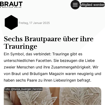
Mitglied werden
Sechs Brautpaare über ihre Trauringe
Freitag, 17 Januar 2025
Sechs Brautpaare über ihre
Trauringe
Ein Symbol, das verbindet: Trauringe gibt es
unterschiedlichen Facetten. Sie bezeugen die Liebe
Ein Symbol, das verbindet: Trauringe gibt es unterschie
zweier Menschen und ihre Zusammengehörigkeit. Wir
von Braut und Bräutigam Magazin waren neugierig und
haben sechs Paare zu ihren Liebesringen befragt.
Foto: @tanja_buerger_herzbild