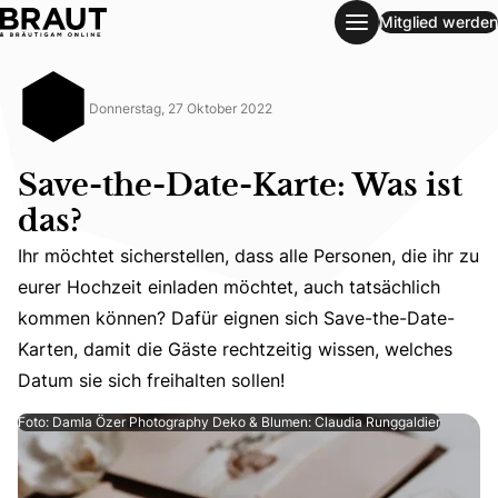
Mitglied werden
Save-the-Date-Karte: Was ist das?
Donnerstag, 27 Oktober 2022
Save-the-Date-Karte: Was ist
das?
Ihr möchtet sicherstellen, dass alle Personen, die ihr zu
eurer Hochzeit einladen möchtet, auch tatsächlich
Ihr möchtet sicherstellen, dass alle Personen, die ihr z
kommen können? Dafür eignen sich Save-the-Date-
Karten, damit die Gäste rechtzeitig wissen, welches
Datum sie sich freihalten sollen!
Foto: Damla Özer Photography Deko & Blumen: Claudia Runggaldier