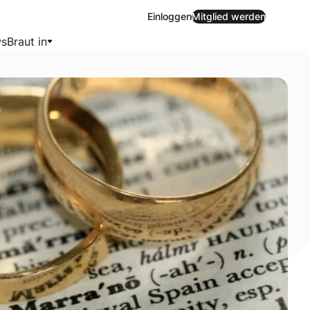
Einloggen
Mitglied werden
s
Braut in
n wie Vermögensaufteilung, Unterhalt und Altersvorsorge we