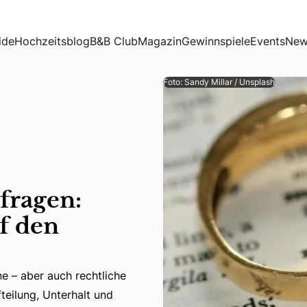
en Ehevertrag lohnt
ide
Hochzeitsblog
B&B Club
Magazin
Gewinnspiele
Events
New
Foto: Sandy Millar / Unsplash
fragen:
f den
 – aber auch rechtliche
– aber auch rechtliche Pflichten im Scheidungsfall. Theme
teilung, Unterhalt und