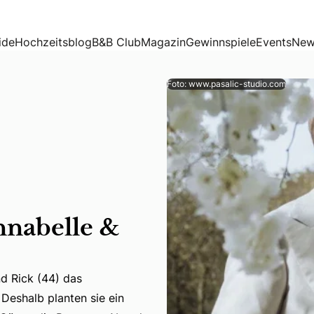
ide
Hochzeitsblog
B&B Club
Magazin
Gewinnspiele
Events
New
Foto: www.pasalic-studio.com
nnabelle &
d Rick (44) das
d Rick (44) das überschwängliche, glamouröse Feeling der 2
Deshalb planten sie ein