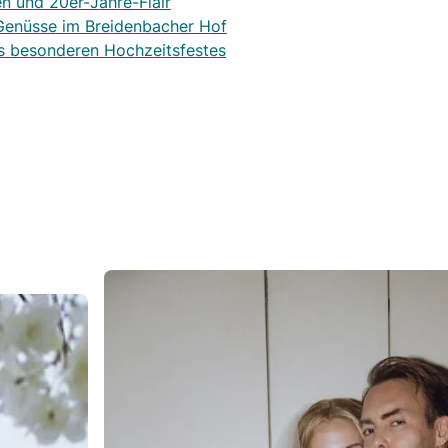
n und 20er-Jahre-Flair
-Genüsse im Breidenbacher Hof
es besonderen Hochzeitsfestes