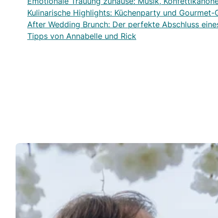
Emotionale Trauung zuhause: Musik, Konfettikanone
Kulinarische Highlights: Küchenparty und Gourmet
After Wedding Brunch: Der perfekte Abschluss ein
Tipps von Annabelle und Rick