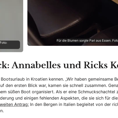
Für die Blumen sorgte Pari aus Essen. Fo
Foto:
ick: Annabelles und Ricks 
m Bootsurlaub in Kroatien kennen. „Wir haben gemeinsame 
auf den ersten Blick war, kamen sie schnell zusammen. Gena
nem süßen Boot organisiert. Als er eine Schmuckschachtel zü
orderung und einigen fehlenden Aspekten, die sie sich für 
weiten Antrag:
In den Bergen in Italien begleitet von der r
n.