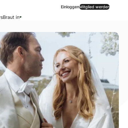
Einloggen
Mitglied werden
s
Braut in
0er Jahre. Deshalb planten sie ein Fest mit Gatsby-Motto.