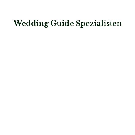
Wedding Guide Spezialisten
: Steigenberger Hotel de Saxe
Steigenberger Hotel de Saxe
Hochzeitslocations
: Steigenberger Grandhotel & Spa Heringsdorf