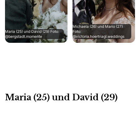
Michaela (26) und Mario (27)
Maria (25) und David (29) Foto:
Foto:
@bergstadt.momente
@victoria.hoertnagl.weddings
Maria (25) und David (29)