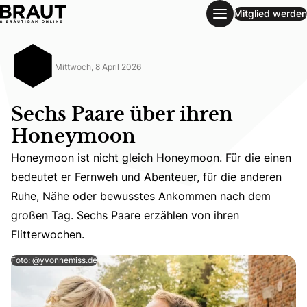
Mitglied werden
Sechs Paare über ihren Honeymoon
Mittwoch, 8 April 2026
Sechs Paare über ihren
Honeymoon
Honeymoon ist nicht gleich Honeymoon. Für die einen
bedeutet er Fernweh und Abenteuer, für die anderen
Honeymoon ist nicht gleich Honeymoon. Für die einen b
Ruhe, Nähe oder bewusstes Ankommen nach dem
großen Tag. Sechs Paare erzählen von ihren
Flitterwochen.
Foto: @yvonnemiss.de