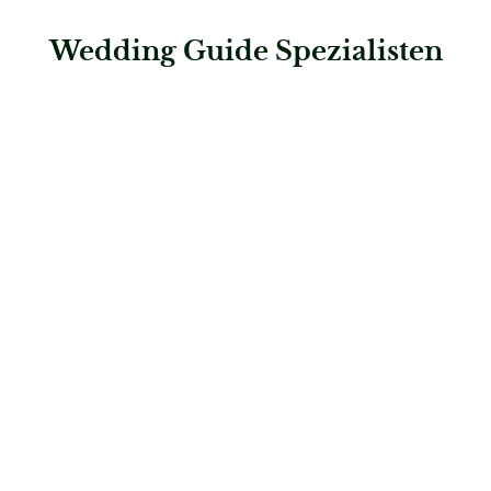
Wedding Guide Spezialisten
: Hochzeitshaus Boos – Stuttgart
Hochzeitshaus Boos – Stuttgart
Brautmode
: Hochzeitshaus Boos – Ingolstadt