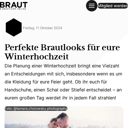
Mitglied werden
Perfekte Brautlooks für eure Winterhochzeit
Freitag, 11 Oktober 2024
Perfekte Brautlooks für eure
Winterhochzeit
Die Planung einer Winterhochzeit bringt eine Vielzahl
an Entscheidungen mit sich, insbesondere wenn es um
Die Planung einer Winterhochzeit bringt eine Vielzahl an
die Kleidung für eure Feier geht. Ob ihr euch für
Handschuhe, einen Schal oder Stiefel entscheidet – an
eurem großen Tag werdet ihr in jedem Fall strahlen!
Foto: @tamara.chorowsky.photography