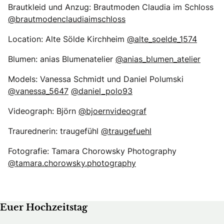
Brautkleid und Anzug: Brautmoden Claudia im Schloss
@brautmodenclaudiaimschloss
Location: Alte Sölde Kirchheim
@alte_soelde_1574
Blumen: anias Blumenatelier
@anias_blumen_atelier
Models: Vanessa Schmidt und Daniel Polumski
@vanessa_5647
@daniel_polo93
Videograph: Björn
@bjoernvideograf
Traurednerin: traugefühl
@traugefuehl
Fotografie: Tamara Chorowsky Photography
@tamara.chorowsky.photography
Euer Hochzeitstag