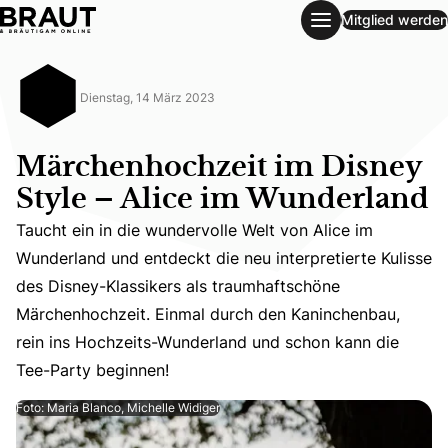
Mitglied werden
Märchenhochzeit im Disney Style – Alice im Wunderland
Dienstag, 14 März 2023
Märchenhochzeit im Disney
Style – Alice im Wunderland
Taucht ein in die wundervolle Welt von Alice im
Wunderland und entdeckt die neu interpretierte Kulisse
Taucht ein in die wundervolle Welt von Alice im Wunderl
des Disney-Klassikers als traumhaftschöne
Märchenhochzeit. Einmal durch den Kaninchenbau,
rein ins Hochzeits-Wunderland und schon kann die
Tee-Party beginnen!
Foto: Maria Blanco, Michelle Widiger