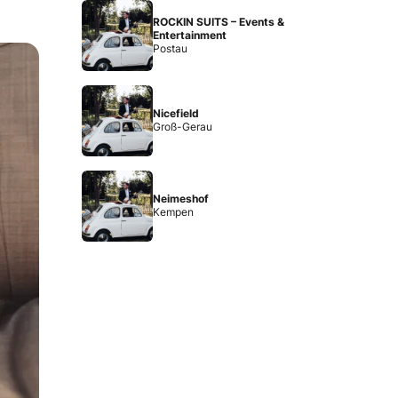
ROCKIN SUITS – Events &
Entertainment
Postau
Nicefield
Groß-Gerau
Neimeshof
Kempen