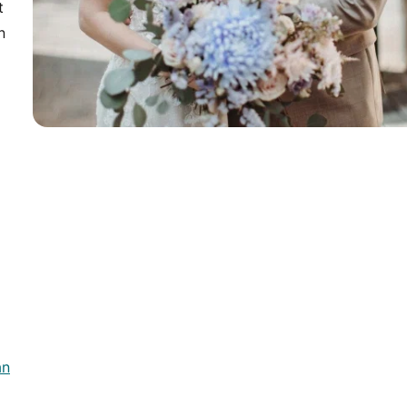
t
n
an