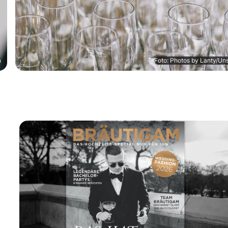
h
Foto: Photos by Lanty/Un
t