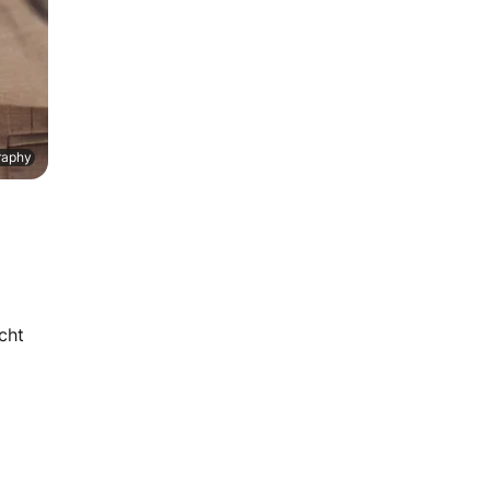
graphy
cht