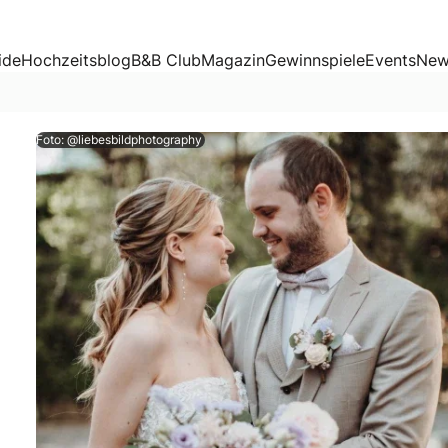
ide
Hochzeitsblog
B&B Club
Magazin
Gewinnspiele
Events
New
Foto: @liebesbildphotography
ürlich insbesondere dann, wenn ihr eine Festrede halten dü