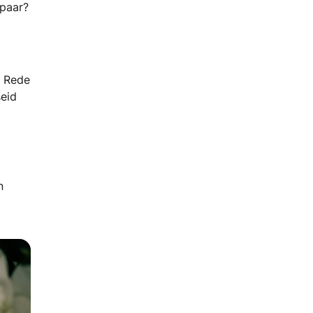
spaar?
e Rede
seid
n