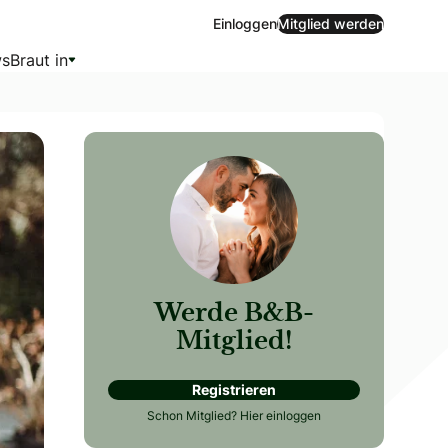
Einloggen
Mitglied werden
s
Braut in
Werde B&B-
Mitglied!
Registrieren
rft. Doch eine gelungene Ansprache, die für immer in Erinne
Schon Mitglied?
Hier einloggen