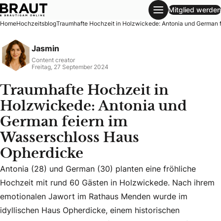
Mitglied werden
Traumhafte Hochzeit in Holzwickede: Antonia und German 
Home
Hochzeitsblog
Traumhafte Hochzeit in Holzwickede: Antonia und German 
Jasmin
Content creator
Freitag, 27 September 2024
Traumhafte Hochzeit in
Holzwickede: Antonia und
German feiern im
Wasserschloss Haus
Opherdicke
Antonia (28) und German (30) planten eine fröhliche
Hochzeit mit rund 60 Gästen in Holzwickede. Nach ihrem
Antonia (28) und German (30) planten eine fröhliche Hochz
emotionalen Jawort im Rathaus Menden wurde im
idyllischen Haus Opherdicke, einem historischen