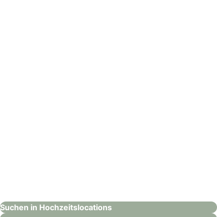
Steigenberger Hotel Bad Neuenahr
Hochzeitslocations
: Steigenberger Grandhotel & Spa Heringsdorf
Steigenberger Grandhotel & Spa Heringsdorf
Hochzeitslocations
Suchen in Hochzeitslocations