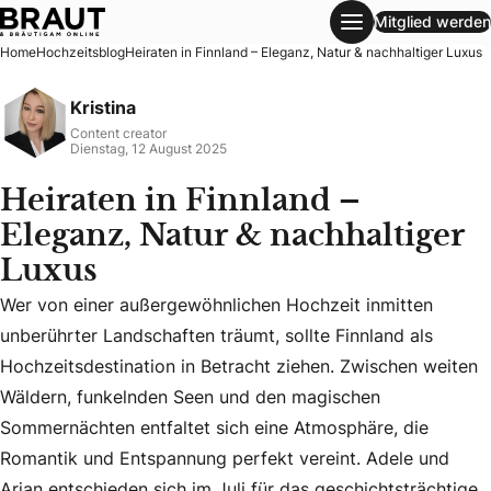
Mitglied werden
Heiraten in Finnland – Eleganz, Natur & nachhaltiger Luxus
Home
Hochzeitsblog
Heiraten in Finnland – Eleganz, Natur & nachhaltiger Luxus
Kristina
Content creator
Dienstag, 12 August 2025
Heiraten in Finnland –
Eleganz, Natur & nachhaltiger
Luxus
Wer von einer außergewöhnlichen Hochzeit inmitten
unberührter Landschaften träumt, sollte Finnland als
Hochzeitsdestination in Betracht ziehen. Zwischen weiten
Wer von einer außergewöhnlichen Hochzeit inmitten unberüh
Wäldern, funkelnden Seen und den magischen
Sommernächten entfaltet sich eine Atmosphäre, die
Romantik und Entspannung perfekt vereint. Adele und
Arian entschieden sich im Juli für das geschichtsträchtige