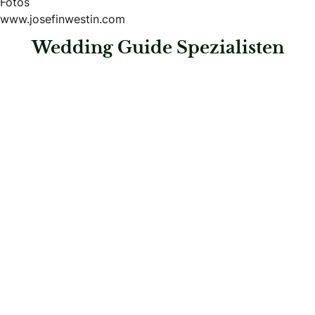
Fotos
www.josefinwestin.com
Wedding Guide Spezialisten
: White Signature Moments
White Signature Moments
Hochzeitsplaner
: Events von Rath