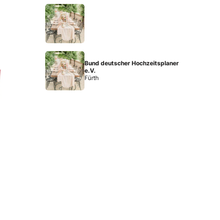
Bund deutscher Hochzeitsplaner
e.V.
Fürth