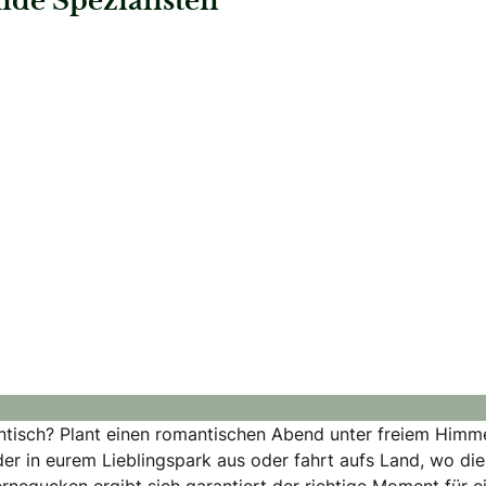
de Spezialisten
zeiten
: White Signature Moments
Hochzeiten
White Signature Moments
Hochzeitsplaner
antisch? Plant einen romantischen Abend unter freiem Himme
er in eurem Lieblingspark aus oder fahrt aufs Land, wo die
negucken ergibt sich garantiert der richtige Moment für e