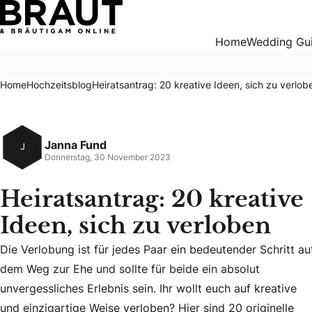
Heiratsantrag: 20 kreative Ideen, sich zu verloben
Home
Wedding Gu
Home
Hochzeitsblog
Heiratsantrag: 20 kreative Ideen, sich zu verlob
Janna Fund
J
Donnerstag, 30 November 2023
Heiratsantrag: 20 kreative
Ideen, sich zu verloben
Die Verlobung ist für jedes Paar ein bedeutender Schritt au
dem Weg zur Ehe und sollte für beide ein absolut
unvergessliches Erlebnis sein. Ihr wollt euch auf kreative
Die Verlobung ist für jedes Paar ein bedeutender Schritt a
und einzigartige Weise verloben? Hier sind 20 originelle