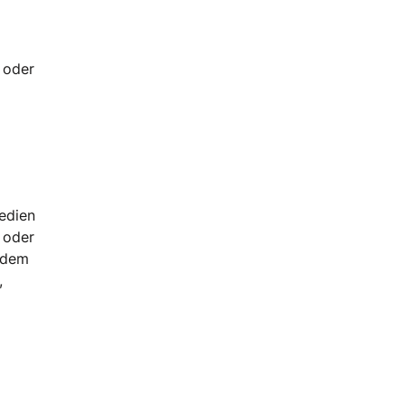
n oder
edien
 oder
 dem
,