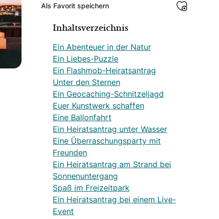
Als Favorit speichern
Inhaltsverzeichnis
Ein Abenteuer in der Natur
Ein Liebes-Puzzle
Ein Flashmob-Heiratsantrag
Unter den Sternen
Ein Geocaching-Schnitzeljagd
Euer Kunstwerk schaffen
Eine Ballonfahrt
Ein Heiratsantrag unter Wasser
Eine Überraschungsparty mit
Freunden
Ein Heiratsantrag am Strand bei
Sonnenuntergang
Spaß im Freizeitpark
Ein Heiratsantrag bei einem Live-
Event