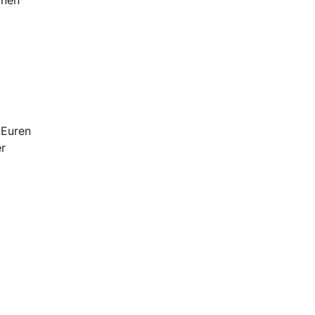
m
 Euren
er