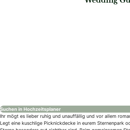
Wedding Gui
: Saskias Herzensmomente
: Spreejuwel Hoch
Saskias Herzensmomente
Spreejuwel 
Hochzeitsplaner
Hochzeitsplaner
Suchen in Hochzeitsplaner
Ihr mögt es lieber ruhig und unauffällig und vor allem rom
Legt eine kuschlige Picknickdecke in eurem Sternenpark od
Sterne besonders gut sichtbar sind. Beim gemeinsamen Ster