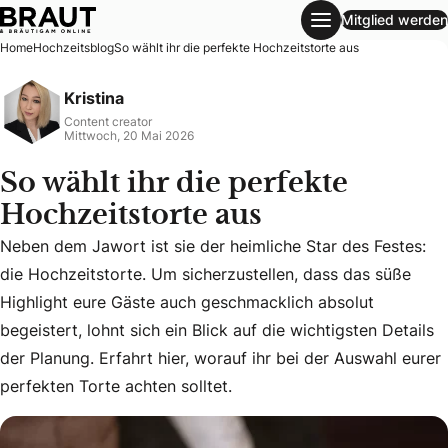
Mitglied werden
So wählt ihr die perfekte Hochzeitstorte aus
Home
Hochzeitsblog
So wählt ihr die perfekte Hochzeitstorte aus
Kristina
Content creator
Mittwoch, 20 Mai 2026
So wählt ihr die perfekte
Hochzeitstorte aus
Neben dem Jawort ist sie der heimliche Star des Festes:
die Hochzeitstorte. Um sicherzustellen, dass das süße
Neben dem Jawort ist sie der heimliche Star des Festes: die
Highlight eure Gäste auch geschmacklich absolut
begeistert, lohnt sich ein Blick auf die wichtigsten Details
der Planung. Erfahrt hier, worauf ihr bei der Auswahl eurer
perfekten Torte achten solltet.