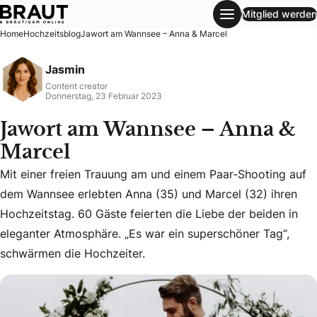
Mitglied werden
Jawort am Wannsee – Anna & Marcel
Home
Hochzeitsblog
Jawort am Wannsee – Anna & Marcel
Jasmin
Content creator
Donnerstag, 23 Februar 2023
Jawort am Wannsee – Anna &
Marcel
Mit einer freien Trauung am und einem Paar-Shooting auf
dem Wannsee erlebten Anna (35) und Marcel (32) ihren
Mit einer freien Trauung am und einem Paar-Shooting auf d
Hochzeitstag. 60 Gäste feierten die Liebe der beiden in
eleganter Atmosphäre. „Es war ein superschöner Tag“,
schwärmen die Hochzeiter.