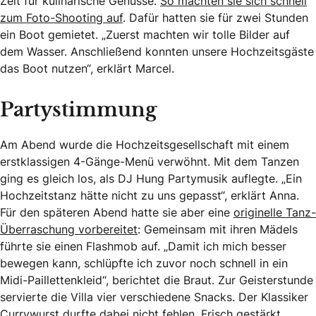
Zeit für kulinarische Genüsse.
So machten sie sich schnell
zum Foto-Shooting auf
. Dafür hatten sie für zwei Stunden
ein Boot gemietet. „Zuerst machten wir tolle Bilder auf
dem Wasser. Anschließend konnten unsere Hochzeitsgäste
das Boot nutzen“, erklärt Marcel.
Partystimmung
Am Abend wurde die Hochzeitsgesellschaft mit einem
erstklassigen 4-Gänge-Menü verwöhnt. Mit dem Tanzen
ging es gleich los, als DJ Hung Partymusik auflegte. „Ein
Hochzeitstanz hätte nicht zu uns gepasst“, erklärt Anna.
Für den späteren Abend hatte sie aber eine
originelle Tanz-
Überraschung vorbereitet
: Gemeinsam mit ihren Mädels
führte sie einen Flashmob auf. „Damit ich mich besser
bewegen kann, schlüpfte ich zuvor noch schnell in ein
Midi-Paillettenkleid“, berichtet die Braut. Zur Geisterstunde
servierte die Villa vier verschiedene Snacks. Der Klassiker
Currywurst durfte dabei nicht fehlen. Frisch gestärkt