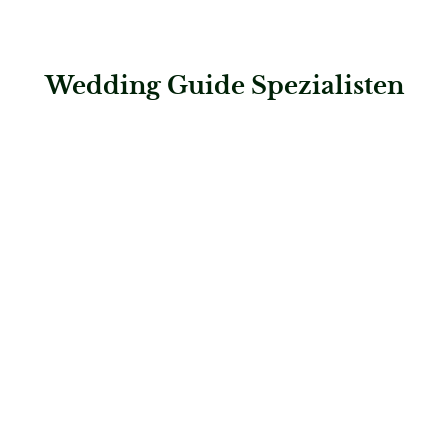
Wedding Guide Spezialisten
: Steigenberger Hotel Bielefelder Hof
Steigenberger Hotel Bielefelder Hof
Hochzeitslocations