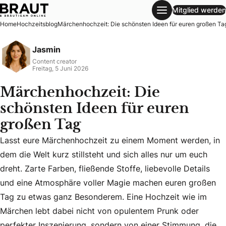
Mitglied werden
Märchenhochzeit: Die schönsten Ideen für euren großen Ta
Home
Hochzeitsblog
Märchenhochzeit: Die schönsten Ideen für euren großen Ta
Jasmin
Content creator
Freitag, 5 Juni 2026
Märchenhochzeit: Die
schönsten Ideen für euren
großen Tag
Lasst eure Märchenhochzeit zu einem Moment werden, in
dem die Welt kurz stillsteht und sich alles nur um euch
dreht. Zarte Farben, fließende Stoffe, liebevolle Details
Lasst eure Märchenhochzeit zu einem Moment werden, in dem
und eine Atmosphäre voller Magie machen euren großen
Tag zu etwas ganz Besonderem. Eine Hochzeit wie im
Märchen lebt dabei nicht von opulentem Prunk oder
perfekter Inszenierung, sondern von einer Stimmung, die