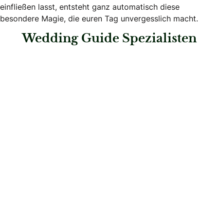
einfließen lasst, entsteht ganz automatisch diese
besondere Magie, die euren Tag unvergesslich macht.
Wedding Guide Spezialisten
: Hawel & Hearts Weddings
Hawel & Hearts Weddings
Hochzeitsplaner
: Yellow Hochzeiten und Events