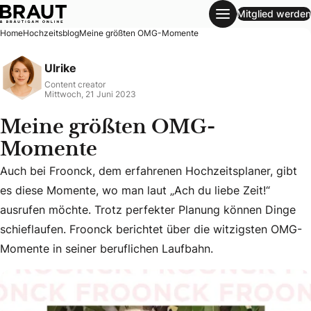
Mitglied werden
Meine größten OMG-Momente
Home
Hochzeitsblog
Meine größten OMG-Momente
Ulrike
Content creator
Mittwoch, 21 Juni 2023
Meine größten OMG-
Momente
Auch bei Froonck, dem erfahrenen Hochzeitsplaner, gibt
es diese Momente, wo man laut „Ach du liebe Zeit!“
Auch bei Froonck, dem erfahrenen Hochzeitsplaner, gibt es
ausrufen möchte. Trotz perfekter Planung können Dinge
schieflaufen. Froonck berichtet über die witzigsten OMG-
Momente in seiner beruflichen Laufbahn.