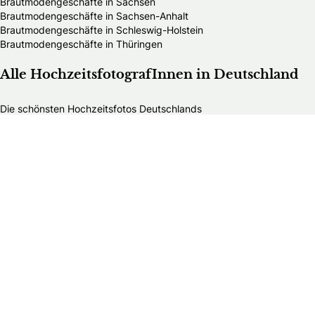
Brautmodengeschäfte in Sachsen
Brautmodengeschäfte in Sachsen-Anhalt
Brautmodengeschäfte in Schleswig-Holstein
Brautmodengeschäfte in Thüringen
Alle HochzeitsfotografInnen in Deutschland
Die schönsten Hochzeitsfotos Deutschlands
HochzeitsfotografInnen in Baden-Württemberg
HochzeitsfotografInnen in Bayern
HochzeitsfotografInnen in Berlin
HochzeitsfotografInnen in Brandenburg
HochzeitsfotografInnen in Bremen
HochzeitsfotografInnen in Hamburg
HochzeitsfotografInnen in Hessen
HochzeitsfotografInnen in Mecklenburg-Vorpommern
HochzeitsfotografInnen in Niedersachsen
HochzeitsfotografInnen in Nordrhein-Westfalen
HochzeitsfotografInnen in Rheinland-Pfalz
HochzeitsfotografInnen in Saarland
HochzeitsfotografInnen in Sachsen
HochzeitsfotografInnen in Sachsen-Anhalt