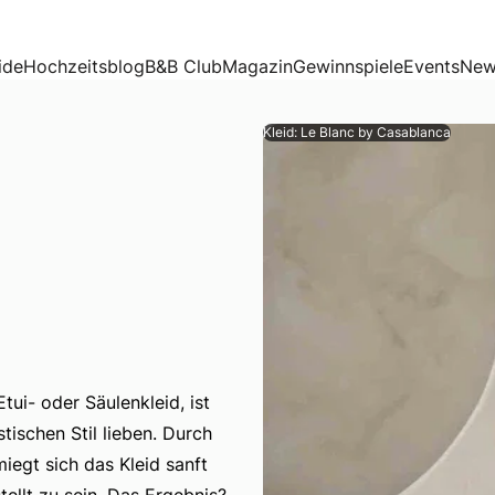
ide
Hochzeitsblog
B&B Club
Magazin
Gewinnspiele
Events
New
Kleid: Le Blanc by Casablanca
tui- oder Säulenkleid, ist
stischen Stil lieben. Durch
tui- oder Säulenkleid, ist die perfekte Wahl für Bräute, di
egt sich das Kleid sanft
ellt zu sein. Das Ergebnis?