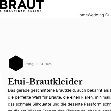
Etui-Brautkleider
Home
Wedding Gu
Freitag, 11 Juli 2025
Etui-Brautkleider
Das gerade geschnittene Brautkleid, auch bekannt als E
die perfekte Wahl für Bräute, die einen klaren, minimali
Das gerade geschnittene Brautkleid, auch bekannt als E
das schmale Silhouette und die dezente Passform schmi
an die natürlichen Formen des Körpers an, ohne ausgest