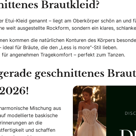
nittenes Brautkleid?
r Etui-Kleid genannt – liegt am Oberkörper schön an und fäl
ine weit ausgestellte Rockform, sondern ein klares, schlank
men kommen die natürlichen Konturen des Körpers besonder
ideal für Bräute, die den „Less is more“-Stil lieben.
gt für angenehmen Tragekomfort – perfekt zum Tanzen.
 gerade geschnittenes Braut
 2026!
e harmonische Mischung aus
auf modellierte baskische
Erinnerungen an die
tfertigkeit und schaffen