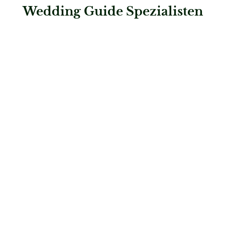
Wedding Guide Spezialisten
: Hochzeitshaus Boos – Stuttgart
Hochzeitshaus Boos – Stuttgart
Brautmode
: Hochzeitshaus Boos – Mannheim