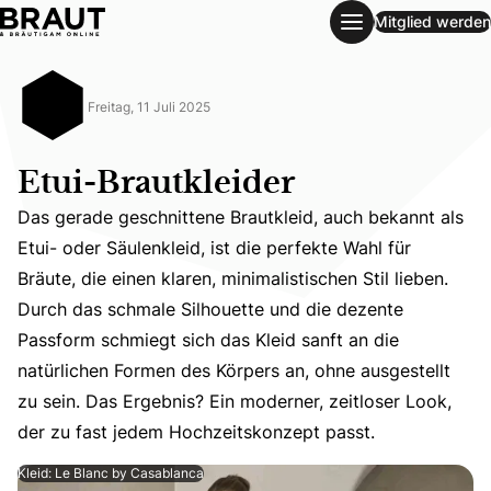
Mitglied werden
Etui-Brautkleider
Freitag, 11 Juli 2025
Etui-Brautkleider
Das gerade geschnittene Brautkleid, auch bekannt als
Etui- oder Säulenkleid, ist die perfekte Wahl für
Bräute, die einen klaren, minimalistischen Stil lieben.
Durch das schmale Silhouette und die dezente
Das gerade geschnittene Brautkleid, auch bekannt als Etu
Passform schmiegt sich das Kleid sanft an die
natürlichen Formen des Körpers an, ohne ausgestellt
zu sein. Das Ergebnis? Ein moderner, zeitloser Look,
der zu fast jedem Hochzeitskonzept passt.
Kleid: Le Blanc by Casablanca