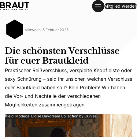
Mitglied werden
Die schönsten Verschlüsse für euer Brautkleid
Mittwoch, 5 Februar 2025
Die schönsten Verschlüsse
für euer Brautkleid
Praktischer Reißverschluss, verspielte Knopfleiste oder
sexy Schnürung – seid ihr unsicher, welchen Verschluss
Praktischer Reißverschluss, verspielte Knopfleiste oder
euer Brautkleid haben soll? Kein Problem! Wir haben
die Vor- und Nachteile der verschiedenen
Möglichkeiten zusammengetragen.
Kleid: Modeca, Eloise Daydream Collection by Curves