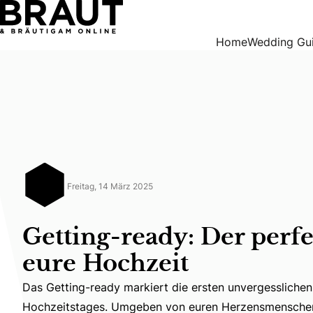
Getting-ready: Der perfekte Start in eure Hochzeit
Home
Wedding Gu
Freitag, 14 März 2025
Getting-ready: Der perfe
eure Hochzeit
Das Getting-ready markiert die ersten unvergesslich
Das Getting-ready markiert die ersten unvergessliche
Hochzeitstages. Umgeben von euren Herzensmenschen 