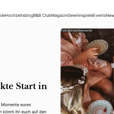
ide
Hochzeitsblog
B&B Club
Magazin
Gewinnspiele
Events
New
Foto @linsenmomente
kte Start in
en Momente eures
n Momente eures Hochzeitstages. Umgeben von euren Herzen
könnt ihr euch auf den