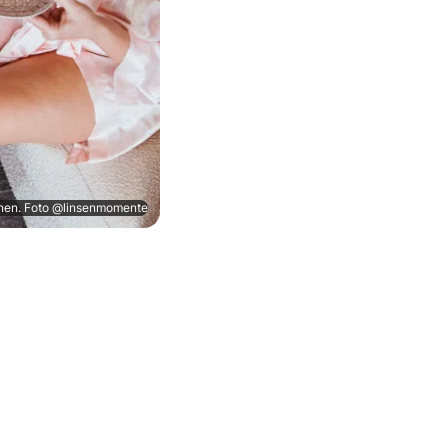
innen. Foto @linsenmomente