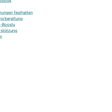
tslook
rungen festhalten
vorbereitung
y-Boosts
rstützung
in