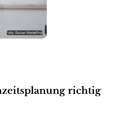
Foto: Rainer Medefindt
hzeitsplanung richtig