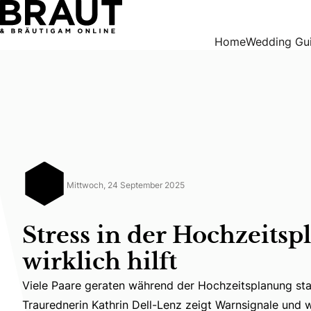
Stress in der Hochzeitsplanung: Was wirklich hilft
Home
Wedding Gu
Mittwoch, 24 September 2025
Stress in der Hochzeits
wirklich hilft
Viele Paare geraten während der Hochzeitsplanung star
Viele Paare geraten während der Hochzeitsplanung star
Traurednerin Kathrin Dell-Lenz zeigt Warnsignale und w