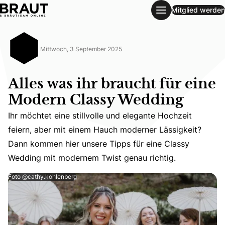
Mitglied werden
Alles was ihr braucht für eine Modern Classy Wedding
Mittwoch, 3 September 2025
Alles was ihr braucht für eine
Modern Classy Wedding
Ihr möchtet eine stillvolle und elegante Hochzeit
Ihr möchtet eine stillvolle und elegante Hochzeit feier
feiern, aber mit einem Hauch moderner Lässigkeit?
Dann kommen hier unsere Tipps für eine Classy
Wedding mit modernem Twist genau richtig.
Foto @cathy.kohlenberg