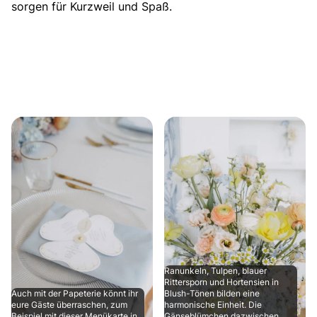
sorgen für Kurzweil und Spaß.
Ranunkeln, Tulpen, blauer
Rittersporn und Hortensien in
Auch mit der Papeterie könnt ihr
Blush-Tönen bilden eine
eure Gäste überraschen, zum
harmonische Einheit. Die
Beispiel mit dieser Menükarte in
Gänseblümchen dazwischen