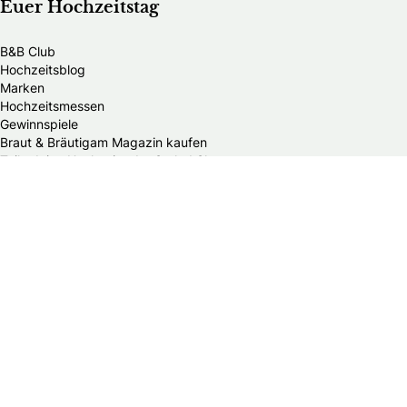
Euer Hochzeitstag
B&B Club
Hochzeitsblog
Marken
Hochzeitsmessen
Gewinnspiele
Braut & Bräutigam Magazin kaufen
Teile deine Hochzeit oder Styled Shoot
Home
Meistgelesene Artikel
Was ist die Anmeldung zur Eheschließung?
Welche Arten von Brautkleidern gibt es?
Was macht ein Trauredner?
Wichtige Details für eure Einladungskarten zur Hochzeit
Was kostet eine durchschnittliche Hochzeit?
Sollte ich den Vater um die Hand seiner Tochter bitten?
Wieviel Geld schenkt man zur Hochzeit?