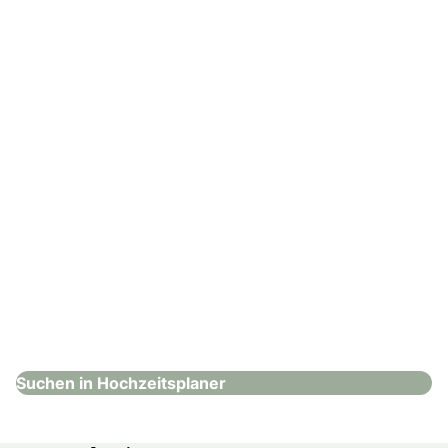
Hochzeitsplaner
: Spreejuwel Hochzeiten
Spreejuwel Hochzeiten
Hochzeitsplaner
Suchen in Hochzeitsplaner