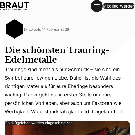
Mitglied werden
Die schönsten Trauring-Edelmetalle
Mittwoch, 11 Februar 2026
Die schönsten Trauring-
Edelmetalle
Trauringe sind mehr als nur Schmuck – sie sind ein
Symbol eurer ewigen Liebe. Daher ist die Wahl des
Trauringe sind mehr als nur Schmuck – sie sind ein Symbo
richtigen Materials für eure Eheringe besonders
wichtig. Dabei geht es an erster Stelle um eure
persönlichen Vorlieben, aber auch um Faktoren wie
Wertigkeit, Widerstandsfähigkeit und Tragekomfort.
Goldkügelchen werden eingeschmolzen