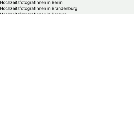
HochzeitsfotografInnen in Berlin
HochzeitsfotografInnen in Brandenburg
HochzeitsfotografInnen in Bremen
HochzeitsfotografInnen in Hamburg
HochzeitsfotografInnen in Hessen
HochzeitsfotografInnen in Mecklenburg-Vorpommern
HochzeitsfotografInnen in Niedersachsen
HochzeitsfotografInnen in Nordrhein-Westfalen
HochzeitsfotografInnen in Rheinland-Pfalz
HochzeitsfotografInnen in Saarland
HochzeitsfotografInnen in Sachsen
HochzeitsfotografInnen in Sachsen-Anhalt
HochzeitsfotografInnen in Schleswig-Holstein
HochzeitsfotografInnen in Thüringen
Alle Hochzeitsdienstleister in Deutschland
Bands & DJs
Bekleidungsgeschäfte für Hochzeitsgäste
Brautaccessoires
Brautmodengeschäfte
Brautstylisten