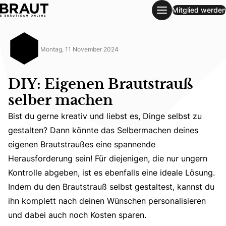
Mitglied werden
DIY: Eigenen Brautstrauß selber machen
Montag, 11 November 2024
DIY: Eigenen Brautstrauß
selber machen
Bist du gerne kreativ und liebst es, Dinge selbst zu
gestalten? Dann könnte das Selbermachen deines
eigenen Brautstraußes eine spannende
Bist du gerne kreativ und liebst es, Dinge selbst zu ges
Herausforderung sein! Für diejenigen, die nur ungern
Kontrolle abgeben, ist es ebenfalls eine ideale Lösung.
Indem du den Brautstrauß selbst gestaltest, kannst du
ihn komplett nach deinen Wünschen personalisieren
und dabei auch noch Kosten sparen.