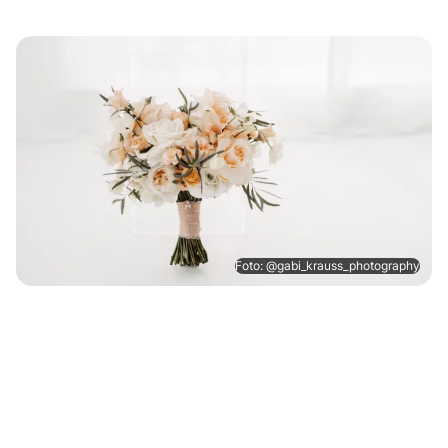
Foto: @gabi_krauss_photography