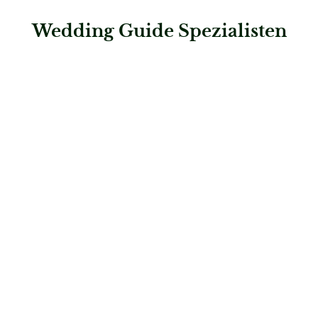
Wedding Guide Spezialisten
: Miracle Wedding
Miracle Wedding
Hochzeitsflorist
: heartbeat PROJECTS Eventdesign