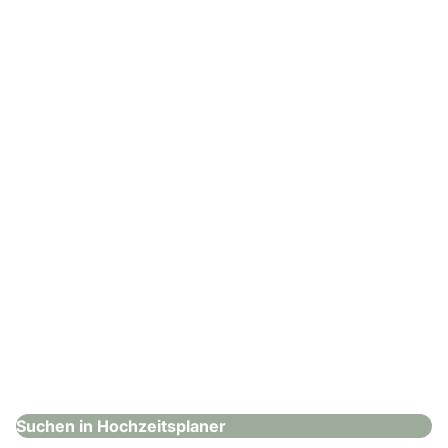
Events von Rath
Hochzeitsplaner
: Feines Hochzeitsatelier
Feines Hochzeitsatelier
Hochzeitsplaner
Suchen in Hochzeitsplaner