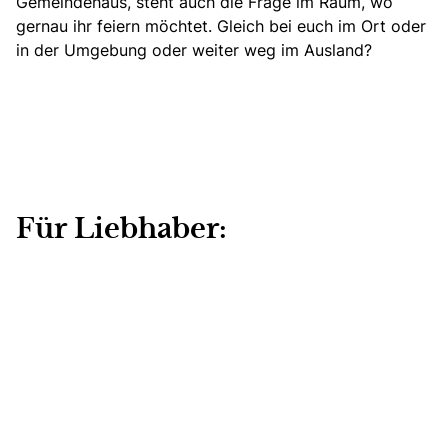
Gemeindehaus, steht auch die Frage im Raum, wo
gernau ihr feiern möchtet. Gleich bei euch im Ort oder
in der Umgebung oder weiter weg im Ausland?
Für Liebhaber:
Ihr liebt mediterranes Flair und verbringt eure Urlaube
meist am Meer?
Dann ist eine Destination Wedding –