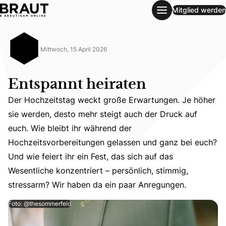
Mitglied werden
Entspannt heiraten
Mittwoch, 15 April 2026
Entspannt heiraten
Der Hochzeitstag weckt große Erwartungen. Je höher
sie werden, desto mehr steigt auch der Druck auf
euch. Wie bleibt ihr während der
Der Hochzeitstag weckt große Erwartungen. Je höher sie 
Hochzeitsvorbereitungen gelassen und ganz bei euch?
Und wie feiert ihr ein Fest, das sich auf das
Wesentliche konzentriert – persönlich, stimmig,
stressarm? Wir haben da ein paar Anregungen.
Foto: @thesommerfeld