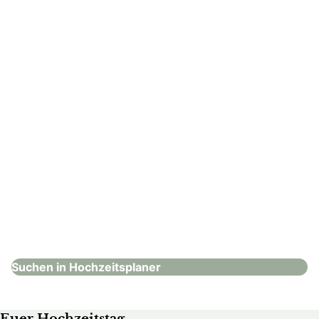
Hochzeitsplaner
: Feines Hochzeitsatelier
Feines Hochzeitsatelier
Hochzeitsplaner
Suchen in Hochzeitsplaner