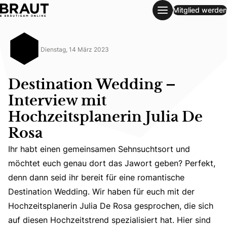
Mitglied werden
Destination Wedding – Interview mit Hochzeitsplanerin Jul
Dienstag, 14 März 2023
Destination Wedding –
Interview mit
Hochzeitsplanerin Julia De
Rosa
Ihr habt einen gemeinsamen Sehnsuchtsort und
möchtet euch genau dort das Jawort geben? Perfekt,
Ihr habt einen gemeinsamen Sehnsuchtsort und möchtet eu
denn dann seid ihr bereit für eine romantische
Destination Wedding. Wir haben für euch mit der
Hochzeitsplanerin Julia De Rosa gesprochen, die sich
auf diesen Hochzeitstrend spezialisiert hat. Hier sind