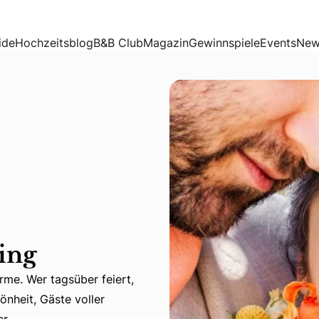
ide
Hochzeitsblog
B&B Club
Magazin
Gewinnspiele
Events
New
ing
me. Wer tagsüber feiert,
. Wer tagsüber feiert, erlebt die Natur in voller Pracht, 
önheit, Gäste voller
r.