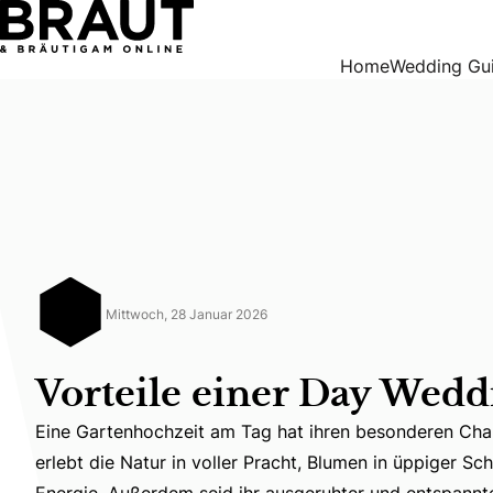
Vorteile einer Day Wedding
Home
Wedding Gu
Mittwoch, 28 Januar 2026
Vorteile einer Day Wedd
Eine Gartenhochzeit am Tag hat ihren besonderen Char
Eine Gartenhochzeit am Tag hat ihren besonderen Charme
erlebt die Natur in voller Pracht, Blumen in üppiger Sch
Energie. Außerdem seid ihr ausgeruhter und entspannte